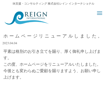
IR支援・コンサルティング 株式会社レイン インターナショナル
N
a
v
i
g
a
ホームページリニューアルしました。
t
i
2023.04.04
o
n
平素は格別のお引き立てを賜り、厚く御礼申し上げま
す。
この度、ホームページをリニューアルいたしました。
今後とも変わらぬご愛顧を賜りますよう、お願い申し
上げます。